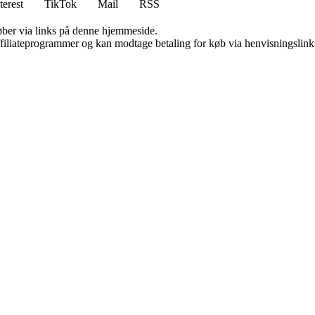
terest
TikTok
Mail
RSS
 køber via links på denne hjemmeside.
affiliateprogrammer og kan modtage betaling for køb via henvisningslinks