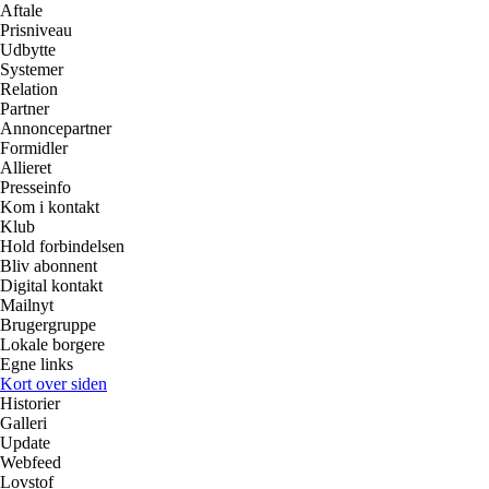
Aftale
Prisniveau
Udbytte
Systemer
Relation
Partner
Annoncepartner
Formidler
Allieret
Presseinfo
Kom i kontakt
Klub
Hold forbindelsen
Bliv abonnent
Digital kontakt
Mailnyt
Brugergruppe
Lokale borgere
Egne links
Kort over siden
Historier
Galleri
Update
Webfeed
Lovstof