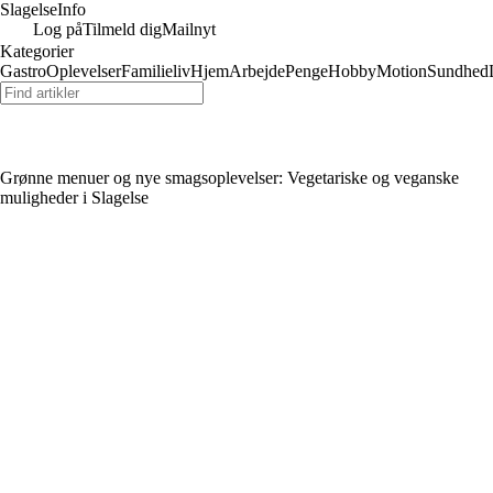
Slagelse
Info
Log på
Tilmeld dig
Mailnyt
Kategorier
Gastro
Oplevelser
Familieliv
Hjem
Arbejde
Penge
Hobby
Motion
Sundhed
Grønne menuer og nye smagsoplevelser: Vegetariske og veganske
muligheder i Slagelse