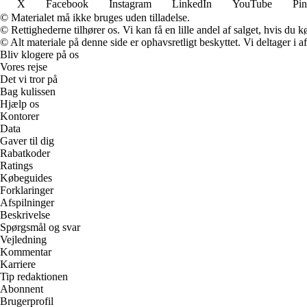
X
Facebook
Instagram
LinkedIn
YouTube
Pin
© Materialet må ikke bruges uden tilladelse.
© Rettighederne tilhører os. Vi kan få en lille andel af salget, hvis du
© Alt materiale på denne side er ophavsretligt beskyttet. Vi deltager i 
Bliv klogere på os
Vores rejse
Det vi tror på
Bag kulissen
Hjælp os
Kontorer
Data
Gaver til dig
Rabatkoder
Ratings
Købeguides
Forklaringer
Afspilninger
Beskrivelse
Spørgsmål og svar
Vejledning
Kommentar
Karriere
Tip redaktionen
Abonnent
Brugerprofil