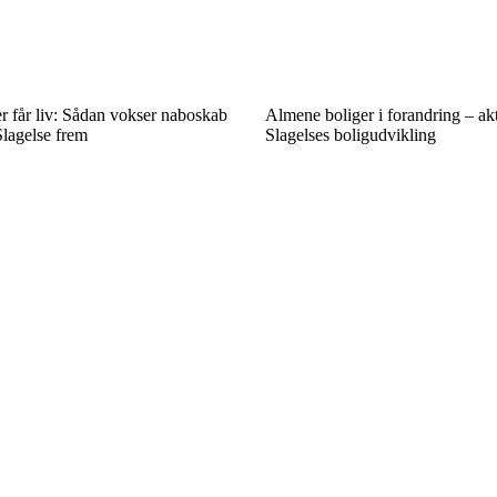
r får liv: Sådan vokser naboskab
Almene boliger i forandring – akt
Slagelse frem
Slagelses boligudvikling