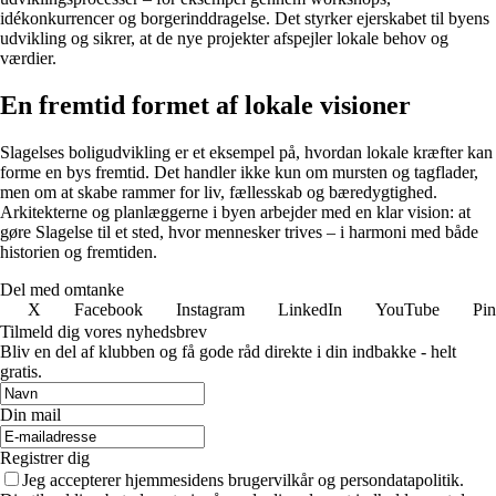
idékonkurrencer og borgerinddragelse. Det styrker ejerskabet til byens
udvikling og sikrer, at de nye projekter afspejler lokale behov og
værdier.
En fremtid formet af lokale visioner
Slagelses boligudvikling er et eksempel på, hvordan lokale kræfter kan
forme en bys fremtid. Det handler ikke kun om mursten og tagflader,
men om at skabe rammer for liv, fællesskab og bæredygtighed.
Arkitekterne og planlæggerne i byen arbejder med en klar vision: at
gøre Slagelse til et sted, hvor mennesker trives – i harmoni med både
historien og fremtiden.
Del med omtanke
X
Facebook
Instagram
LinkedIn
YouTube
Pin
Tilmeld dig vores nyhedsbrev
Bliv en del af klubben og få gode råd direkte i din indbakke - helt
gratis.
Din mail
Registrer dig
Jeg accepterer hjemmesidens brugervilkår og persondatapolitik.