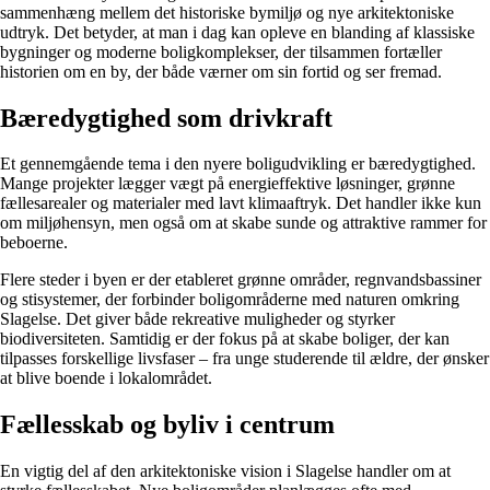
sammenhæng mellem det historiske bymiljø og nye arkitektoniske
udtryk. Det betyder, at man i dag kan opleve en blanding af klassiske
bygninger og moderne boligkomplekser, der tilsammen fortæller
historien om en by, der både værner om sin fortid og ser fremad.
Bæredygtighed som drivkraft
Et gennemgående tema i den nyere boligudvikling er bæredygtighed.
Mange projekter lægger vægt på energieffektive løsninger, grønne
fællesarealer og materialer med lavt klimaaftryk. Det handler ikke kun
om miljøhensyn, men også om at skabe sunde og attraktive rammer for
beboerne.
Flere steder i byen er der etableret grønne områder, regnvandsbassiner
og stisystemer, der forbinder boligområderne med naturen omkring
Slagelse. Det giver både rekreative muligheder og styrker
biodiversiteten. Samtidig er der fokus på at skabe boliger, der kan
tilpasses forskellige livsfaser – fra unge studerende til ældre, der ønsker
at blive boende i lokalområdet.
Fællesskab og byliv i centrum
En vigtig del af den arkitektoniske vision i Slagelse handler om at