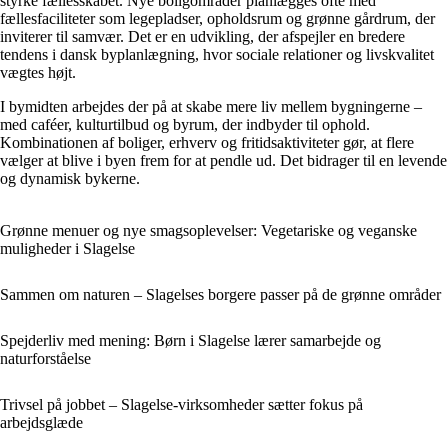
styrke fællesskabet. Nye boligområder planlægges ofte med
fællesfaciliteter som legepladser, opholdsrum og grønne gårdrum, der
inviterer til samvær. Det er en udvikling, der afspejler en bredere
tendens i dansk byplanlægning, hvor sociale relationer og livskvalitet
vægtes højt.
I bymidten arbejdes der på at skabe mere liv mellem bygningerne –
med caféer, kulturtilbud og byrum, der indbyder til ophold.
Kombinationen af boliger, erhverv og fritidsaktiviteter gør, at flere
vælger at blive i byen frem for at pendle ud. Det bidrager til en levende
og dynamisk bykerne.
Grønne menuer og nye smagsoplevelser: Vegetariske og veganske
muligheder i Slagelse
Sammen om naturen – Slagelses borgere passer på de grønne områder
Spejderliv med mening: Børn i Slagelse lærer samarbejde og
naturforståelse
Trivsel på jobbet – Slagelse-virksomheder sætter fokus på
arbejdsglæde