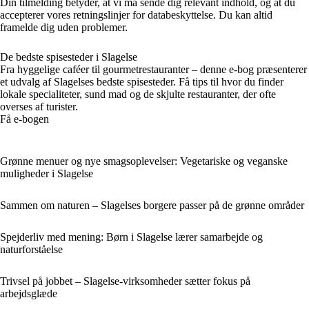
Din tilmelding betyder, at vi må sende dig relevant indhold, og at du
accepterer vores retningslinjer for databeskyttelse. Du kan altid
framelde dig uden problemer.
De bedste spisesteder i Slagelse
Fra hyggelige caféer til gourmetrestauranter – denne e-bog præsenterer
et udvalg af Slagelses bedste spisesteder. Få tips til hvor du finder
lokale specialiteter, sund mad og de skjulte restauranter, der ofte
overses af turister.
Få e-bogen
Grønne menuer og nye smagsoplevelser: Vegetariske og veganske
muligheder i Slagelse
Sammen om naturen – Slagelses borgere passer på de grønne områder
Spejderliv med mening: Børn i Slagelse lærer samarbejde og
naturforståelse
Trivsel på jobbet – Slagelse-virksomheder sætter fokus på
arbejdsglæde