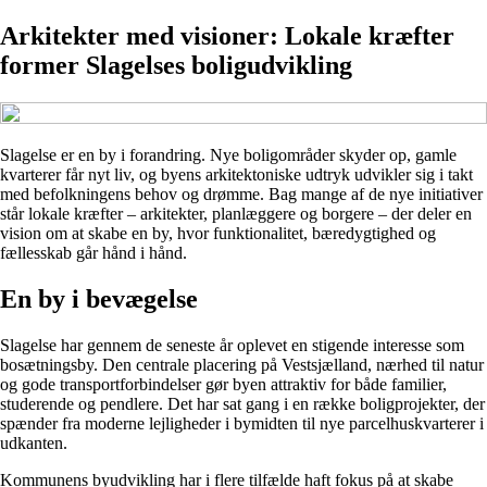
Arkitekter med visioner: Lokale kræfter
former Slagelses boligudvikling
Slagelse er en by i forandring. Nye boligområder skyder op, gamle
kvarterer får nyt liv, og byens arkitektoniske udtryk udvikler sig i takt
med befolkningens behov og drømme. Bag mange af de nye initiativer
står lokale kræfter – arkitekter, planlæggere og borgere – der deler en
vision om at skabe en by, hvor funktionalitet, bæredygtighed og
fællesskab går hånd i hånd.
En by i bevægelse
Slagelse har gennem de seneste år oplevet en stigende interesse som
bosætningsby. Den centrale placering på Vestsjælland, nærhed til natur
og gode transportforbindelser gør byen attraktiv for både familier,
studerende og pendlere. Det har sat gang i en række boligprojekter, der
spænder fra moderne lejligheder i bymidten til nye parcelhuskvarterer i
udkanten.
Kommunens byudvikling har i flere tilfælde haft fokus på at skabe