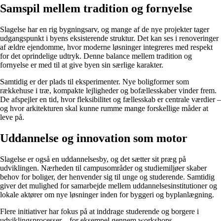
Samspil mellem tradition og fornyelse
Slagelse har en rig bygningsarv, og mange af de nye projekter tager
udgangspunkt i byens eksisterende struktur. Det kan ses i renoveringer
af ældre ejendomme, hvor moderne løsninger integreres med respekt
for det oprindelige udtryk. Denne balance mellem tradition og
fornyelse er med til at give byen sin særlige karakter.
Samtidig er der plads til eksperimenter. Nye boligformer som
rækkehuse i træ, kompakte lejligheder og bofællesskaber vinder frem.
De afspejler en tid, hvor fleksibilitet og fællesskab er centrale værdier –
og hvor arkitekturen skal kunne rumme mange forskellige måder at
leve på.
Uddannelse og innovation som motor
Slagelse er også en uddannelsesby, og det sætter sit præg på
udviklingen. Nærheden til campusområder og studiemiljøer skaber
behov for boliger, der henvender sig til unge og studerende. Samtidig
giver det mulighed for samarbejde mellem uddannelsesinstitutioner og
lokale aktører om nye løsninger inden for byggeri og byplanlægning.
Flere initiativer har fokus på at inddrage studerende og borgere i
udviklingsprocesser – for eksempel gennem workshops,